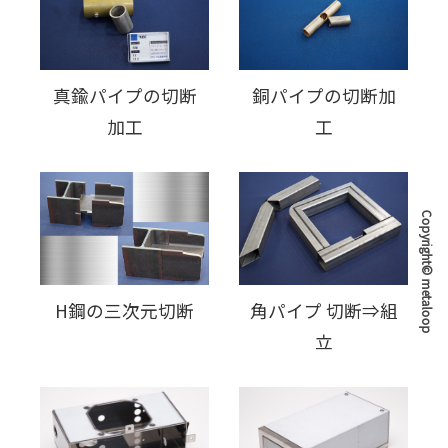
真鍮パイプの切断
銅パイプの切断加
加工
工
Copyright© metaloop
H鋼の三次元切断
角パイプ 切断⇒組
立