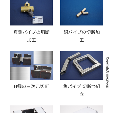
真鍮パイプの切断
銅パイプの切断加
加工
工
Copyright© metaloop
H鋼の三次元切断
角パイプ 切断⇒組
立