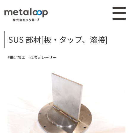
SUS 部材[板・タップ、溶接]
#曲げ加工
#2次元レーザー