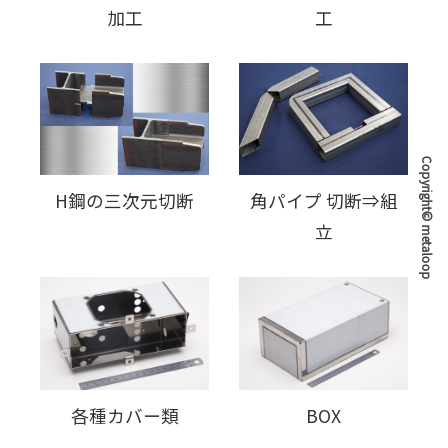
加工
工
Copyright© metaloop
H鋼の三次元切断
角パイプ 切断⇒組
立
各種カバー類
BOX