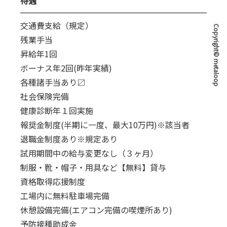
待遇
交通費支給（規定）
Copyright© metaloop
残業手当
昇給年1回
ボーナス年2回(昨年実績)
各種諸手当あり〼
社会保険完備
健康診断年１回実施
報奨金制度(半期に一度、最大10万円)※該当者
退職金制度あり※規定あり
試用期間中の給与変更なし（３ヶ月）
制服・靴・帽子・用具など【無料】貸与
資格取得応援制度
工場内に無料駐車場完備
休憩設備完備(エアコン完備の喫煙所あり)
予防接種助成金